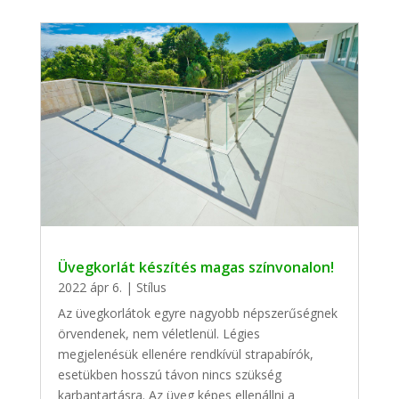
Üvegkorlát készítés magas színvonalon!
2022 ápr 6.
|
Stílus
Az üvegkorlátok egyre nagyobb népszerűségnek
örvendenek, nem véletlenül. Légies
megjelenésük ellenére rendkívül strapabírók,
esetükben hosszú távon nincs szükség
karbantartásra. Az üveg képes ellenállni a