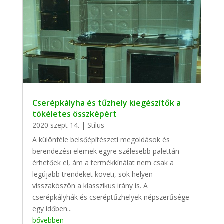
Cserépkályha és tűzhely kiegészítők a
tökéletes összképért
2020 szept 14.
|
Stílus
A különféle belsőépítészeti megoldások és
berendezési elemek egyre szélesebb palettán
érhetőek el, ám a termékkínálat nem csak a
legújabb trendeket követi, sok helyen
visszaköszön a klasszikus irány is. A
cserépkályhák és cseréptűzhelyek népszerűsége
egy időben...
bővebben