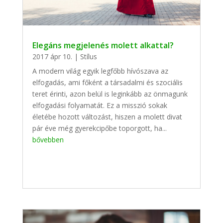
Elegáns megjelenés molett alkattal?
2017 ápr 10.
|
Stílus
A modern világ egyik legfőbb hívószava az
elfogadás, ami főként a társadalmi és szociális
teret érinti, azon belül is leginkább az önmagunk
elfogadási folyamatát. Ez a misszió sokak
életébe hozott változást, hiszen a molett divat
pár éve még gyerekcipőbe toporgott, ha...
bővebben