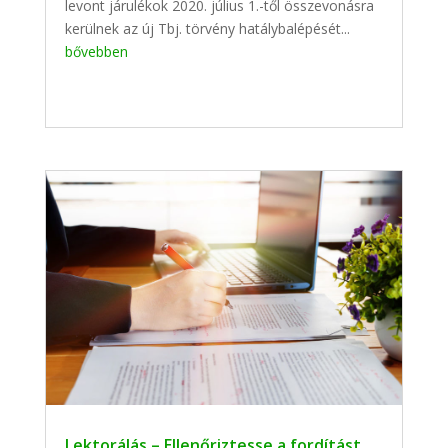
levont járulékok 2020. július 1.-től összevonásra
kerülnek az új Tbj. törvény hatálybalépését...
bővebben
Lektorálás – Ellenőriztesse a fordítást