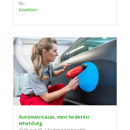
és...
bővebben
Autómatricázás, mint hirdetési
lehetőség
2021 aug 23.
|
Szakmai tanácsadás