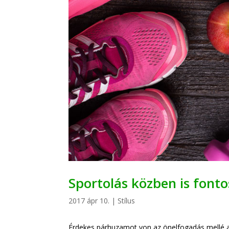
Sportolás közben is font
2017 ápr 10.
|
Stílus
Érdekes párhuzamot von az önelfogadás mellé 