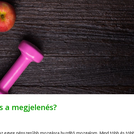
os a megjelenés?
az egyre népszerűbb mozgásra buzdító mozgalom. Mind több és töb