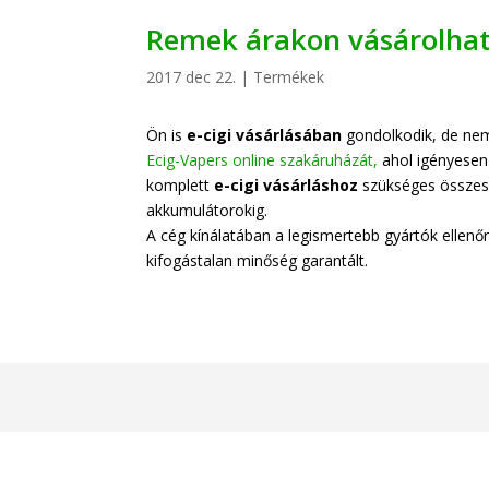
Remek árakon vásárolhat 
2017 dec 22.
|
Termékek
Ön is
e-cigi vásárlásában
gondolkodik, de nem
Ecig-Vapers online szakáruházát,
ahol igényesen 
komplett
e-cigi vásárláshoz
szükséges összes
akkumulátorokig.
A cég kínálatában a legismertebb gyártók ellenő
kifogástalan minőség garantált.