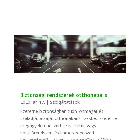
Biztonsági rendszerek otthonába is
2020 jan 17.
|
Szolgáltatások
Szeretné biztonságban tudni önmagát és
családját a saját otthonában? Ezekhez szeretne
megfigyelőrendszert telepíttetni, vagy
riasztórendszert és kamerarendszert
beszereltetni? Ha igen, akkor cégünk, a Miller