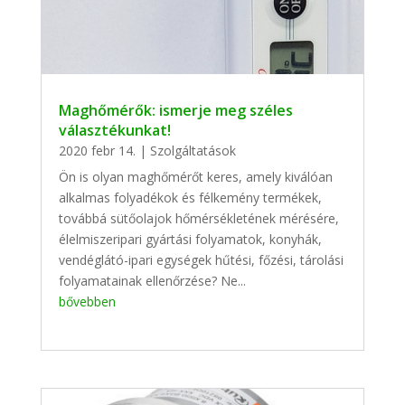
Maghőmérők: ismerje meg széles
választékunkat!
2020 febr 14.
|
Szolgáltatások
Ön is olyan maghőmérőt keres, amely kiválóan
alkalmas folyadékok és félkemény termékek,
továbbá sütőolajok hőmérsékletének mérésére,
élelmiszeripari gyártási folyamatok, konyhák,
vendéglátó-ipari egységek hűtési, főzési, tárolási
folyamatainak ellenőrzése? Ne...
bővebben