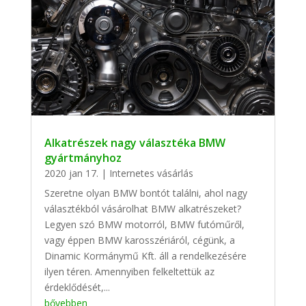
Alkatrészek nagy választéka BMW
gyártmányhoz
2020 jan 17.
|
Internetes vásárlás
Szeretne olyan BMW bontót találni, ahol nagy
választékból vásárolhat BMW alkatrészeket?
Legyen szó BMW motorról, BMW futóműről,
vagy éppen BMW karosszériáról, cégünk, a
Dinamic Kormánymű Kft. áll a rendelkezésére
ilyen téren. Amennyiben felkeltettük az
érdeklődését,...
bővebben