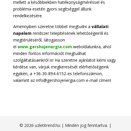
mellett a későbbiekben hatékonyságméréssel és
probléma esetén gyors segítséggel állunk
rendelkezésére.
Amennyiben szeretne többet megtudni a
vállalati
napelem
rendszer telepítésének lehetőségeiről és
megtérüléséről, látogasson
el
www.gershojenergia.com
weboldalunkra, ahol
minden fontos információt megtudhat
szolgáltatásainkról is! Ha szeretne ajánlatot kérni vagy
kérdése van, várjuk megkeresését elérhetőségeink
egyikén, a +36-30-894-6152-es telefonszámon,
valamint az info@gershojenergia.com e-mail címen!
© 2026 uzletitrend.hu | Minden jog fenntartva. |