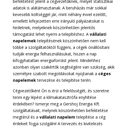
befektetést jelent a cégvezetőknek, melyet statisztikai
adatok is alátámasztanak. A beruházás már sokkal
kevesebb költséggel jár, mint néhány évvel ezelőtt,
emellett kifejezetten erre irányuló pályázatokat is
hirdetnek, melyeknek köszönhetően jelentős
támogatást lehet nyerni a telepítéshez. A
vállalati
napelemek
telepítésének köszönhetően nem kell
többé a szolgáltatóktól függeni, a cégek önállósítani
tudják energia felhasználásukat, hiszen a nap
kifogyhatatlan energiaforrást jelent. Mindehhez
azonban olyan szakértők segítségére van szükség, akik
személyre szabott megoldásokat nyújtanak a
céges
napelemek
tervezése és telepítése terén.
Cégvezetőként Ön is érzi a felelősségét, és szeretne
tenni egy lépést a klímakatasztrófa enyhítése
érdekében? Ismerje meg a Gershoj Energia Kft.
szolgáltatásait, melynek köszönhetően befektetése
megtérül és a
vállalati napelem
telepítése a cég
érdekeit fogja szolgálni! A tervezés és kivitelezés