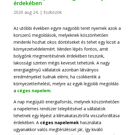
érdekében
2020 aug 24.
|
Eszközök
Az utóbbi években egyre nagyobb teret nyernek azok a
korszerű megoldások, melyeknek köszönhetően
mindenki hozhat okos döntéseket és tehet egy kicsit a
környezetvédelemért. Minden lépés fontos, amit
bolygónk megmentésének érdekében teszünk,
lakossági szinten mégis keveset tehetünk. A nagy
energiaigényű vállalatok azonban látványos
eredményeket tudnak elérni, ha csökkentik a
környezetterhelést, melyre az egyik legjobb megoldás
a
céges napelem
.
A nap megújuló energiaforrás, melynek köszönhetően
a napelemes rendszer telepítésével a vállalatok
tehetnek egy lépést a klímakatasztrófa visszafordítása
érdekében. A
céges napelemek
használata
ugyanakkor valós megtérüléssel jár, így kiváló