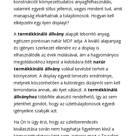
konstrukciót környezettudatos anyagfelhasználás,
valamint egyedi stílus jellemzi, vagyis mindent tud, amit
manapság elvárhatnak a tulajdonosok. Hogyan kell
elképzelni egy ilyen displayt?
A
termékkínáló állvány
alapját lebomló anyag,
egészen pontosan natúr MDF adja. A kiváló alapanyag
és igényes szerkezet ellenére ez a display is
elhasználódik az évek múlásával, ám a hagyományos
megoldásokhoz képest a kidobásra ítélt
natúr
termékkínáló állvány
sokkal kevésbé terheli a
környezetet. A display egyedi tervezés eredménye,
melynek köszönhetően a különleges dizájnról sem kell
lemondania annak, aki ilyet választ. A
termékkínáló
állványhoz
többféle akasztó rendelhető, így az sem
jelenthet gondot, hogy az üzlettulajdonosok egyedi
igényeikre szabják azt.
Ha Ön is úgy érzi, hogy az üzletberendezés
kiválasztása során nem hagyhatja figyelmen kívül a
környezettudatosságot sem, ismerje meg a Tiszaferr