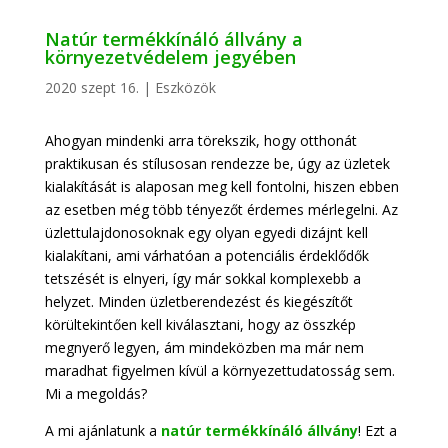
Natúr termékkínáló állvány a
környezetvédelem jegyében
2020 szept 16.
|
Eszközök
Ahogyan mindenki arra törekszik, hogy otthonát
praktikusan és stílusosan rendezze be, úgy az üzletek
kialakítását is alaposan meg kell fontolni, hiszen ebben
az esetben még több tényezőt érdemes mérlegelni. Az
üzlettulajdonosoknak egy olyan egyedi dizájnt kell
kialakítani, ami várhatóan a potenciális érdeklődők
tetszését is elnyeri, így már sokkal komplexebb a
helyzet. Minden üzletberendezést és kiegészítőt
körültekintően kell kiválasztani, hogy az összkép
megnyerő legyen, ám mindeközben ma már nem
maradhat figyelmen kívül a környezettudatosság sem.
Mi a megoldás?
A mi ajánlatunk a
natúr termékkínáló állvány
! Ezt a