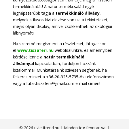
termékkínálatát! A natúr termékcsalád egyik
legnépszerűbb tagja a
termékkínáló állvány
,
melynek stílusos kivitelezése vonzza a tekinteteket,
mégis olyan display, amivel csökkentheti az ökológiai
lábnyomát!
Ha szeretné megismerni a részleteket, látogasson
el
www.tiszaferr.hu
weboldalunkra, és amennyiben
kérdése lenne a
natúr termékkínáló
állvánnyal
kapcsolatban, forduljon hozzánk
bizalommal! Munkatársaink szívesen segítenek, ha
felkeres minket a +36-20-325-5735-ös telefonszámon
vagy a futar.tiszaferr@gmail.com e-mail címen!
© 2026 uzletitrend.hu | Minden jog fenntartva. |