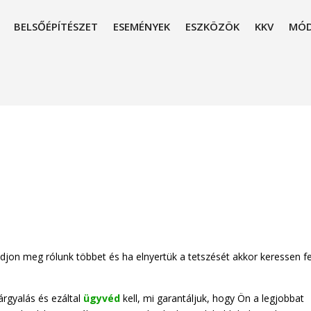
BELSŐÉPÍTÉSZET
ESEMÉNYEK
ESZKÖZÖK
KKV
MÓD
udjon meg rólunk többet és ha elnyertük a tetszését akkor keressen fe
árgyalás és ezáltal
ügyvéd
kell, mi garantáljuk, hogy Ön a legjobbat