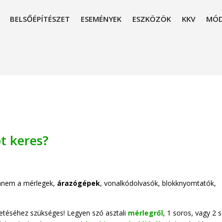
BELSŐÉPÍTÉSZET
ESEMÉNYEK
ESZKÖZÖK
KKV
MÓD
t keres?
hanem a mérlegek,
árazógépek
, vonalkódolvasók, blokknyomtatók,
zetéséhez szükséges! Legyen szó asztali
mérlegről
, 1 soros, vagy 2 