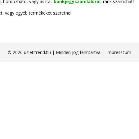
l
, hordozható, vagy asztali
bankjegyszámlálóról
, ránk számíthat!
et, vagy egyéb termékeket szeretne!
© 2026 uzletitrend.hu | Minden jog fenntartva. |
Impresszum