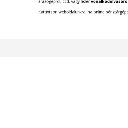
árazógépről, ccd, vagy lézer
vonalkódolvasóró
Kattintson weboldalunkra, ha online pénztárgép