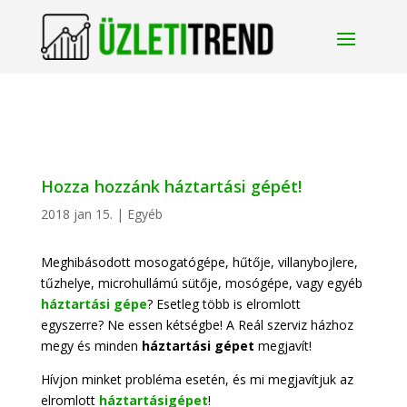
Hozza hozzánk háztartási gépét!
2018 jan 15.
|
Egyéb
Meghibásodott mosogatógépe, hűtője, villanybojlere,
tűzhelye, microhullámú sütője, mosógépe, vagy egyéb
háztartási gépe
? Esetleg több is elromlott
egyszerre? Ne essen kétségbe! A Reál szerviz házhoz
megy és minden
háztartási gépet
megjavít!
Hívjon minket probléma esetén, és mi megjavítjuk az
elromlott
háztartásigépet
!