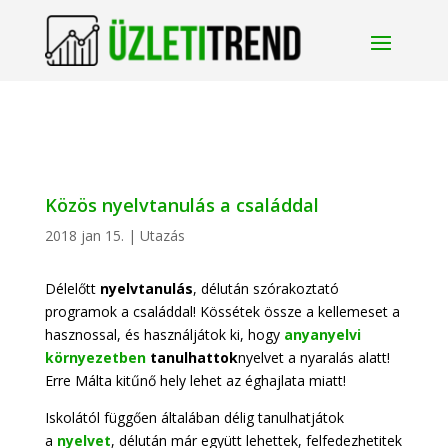
Közös nyelvtanulás a családdal
2018 jan 15.
|
Utazás
Délelőtt
nyelvtanulás
, délután szórakoztató
programok a családdal! Kössétek össze a kellemeset a
hasznossal, és használjátok ki, hogy
anyanyelvi
környezetben
tanulhattok
nyelvet a nyaralás alatt!
Erre Málta kitűnő hely lehet az éghajlata miatt!
Iskolától függően általában délig tanulhatjátok
a
nyelvet
, délután már együtt lehettek, felfedezhetitek