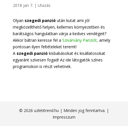
2018 jan 7.
|
Utazás
Olyan
szegedi panzió
után kutat ami jól
megközelíthető helyen, kellemes környezetben és
barátságos hangulatban várja a kedves vendégeit?
Akkor bátran keresse fel a
Szivárvány Panziót,
amely
pontosan ilyen feltételeket teremt!
A
szegedi panzió
kisbabásokat és kisállatosokat
egyaránt szívesen fogad! Az ide látogatók színes
programokon is részt vehetnek.
© 2026 uzletitrend.hu | Minden jog fenntartva. |
Impresszum