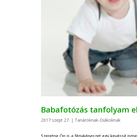
Babafotózás tanfolyam e
2017 szept 27.
|
Tanároknak-Diákoknak
Szeretne Ön is a fényképeszet egy kevéssé ismer