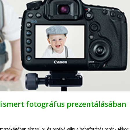
lismert fotográfus prezentálásában
t szakágában elmerülni, és profivá válni a babafotózás terén? Akkor