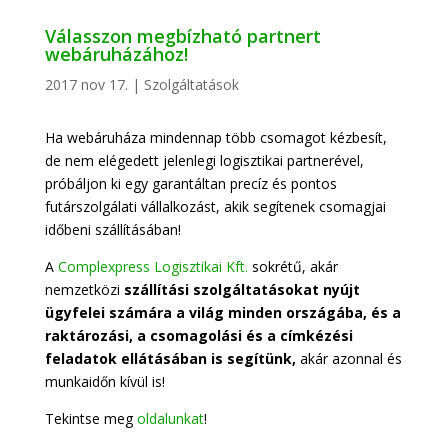
Válasszon megbízható partnert
webáruházához!
2017 nov 17.
|
Szolgáltatások
Ha webáruháza mindennap több csomagot kézbesít,
de nem elégedett jelenlegi logisztikai partnerével,
próbáljon ki egy garantáltan precíz és pontos
futárszolgálati vállalkozást, akik segítenek csomagjai
időbeni szállításában!
A
Complexpress Logisztikai Kft.
sokrétű, akár
nemzetközi
szállítási szolgáltatásokat nyújt
ügyfelei számára a világ minden országába, és a
raktározási, a csomagolási és a címkézési
feladatok ellátásában is segítünk,
akár azonnal és
munkaidőn kívül is!
Tekintse meg
oldalunkat
!