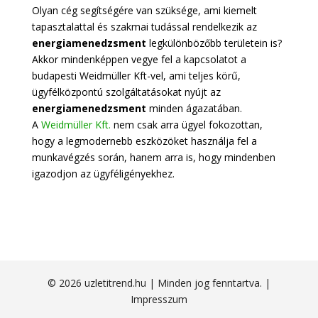
Olyan cég segítségére van szüksége, ami kiemelt
tapasztalattal és szakmai tudással rendelkezik az
energiamenedzsment
legkülönbözőbb területein is?
Akkor mindenképpen vegye fel a kapcsolatot a
budapesti Weidmüller Kft-vel, ami teljes körű,
ügyfélközpontú szolgáltatásokat nyújt az
energiamenedzsment
minden ágazatában.
A
Weidmüller Kft.
nem csak arra ügyel fokozottan,
hogy a legmodernebb eszközöket használja fel a
munkavégzés során, hanem arra is, hogy mindenben
igazodjon az ügyféligényekhez.
© 2026 uzletitrend.hu | Minden jog fenntartva. |
Impresszum