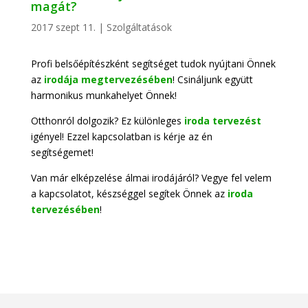
magát?
2017 szept 11.
|
Szolgáltatások
Profi belsőépítészként segítséget tudok nyújtani Önnek
az
irodája megtervezésében
! Csináljunk együtt
harmonikus munkahelyet Önnek!
Otthonról dolgozik? Ez különleges
iroda tervezést
igényel! Ezzel kapcsolatban is kérje az én
segítségemet!
Van már elképzelése álmai irodájáról? Vegye fel velem
a kapcsolatot, készséggel segítek Önnek az
iroda
tervezésében
!