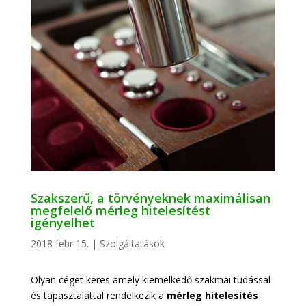
Szakszerű, a törvényeknek maximálisan
megfelelő mérleg hitelesítést
igényelhet
2018 febr 15.
|
Szolgáltatások
Olyan céget keres amely kiemelkedő szakmai tudással
és tapasztalattal rendelkezik a
mérleg hitelesítés