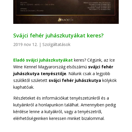
Svájci fehér juhászkutyákat keres?
2019 nov 12.
|
Szolgáltatások
Eladó svájci juhászkutyákat
keres? Cégünk, az Ice
Wine Kennel Magyarország elsőszámú
svájci fehér
juhászkutya tenyésztője
. Nálunk csak a legjobb
szülőktől született
svájci fehér juhászkutya
kölykök
kaphatóak.
Részleteket és információkat tenyészetünkről és a
kutyáinkról a honlapunkon találhat. Amennyiben pedig
kérdése lenne a kutyákról, vagy a tenyészetről,
elérhetőségeinken keressen minket bizalommal.