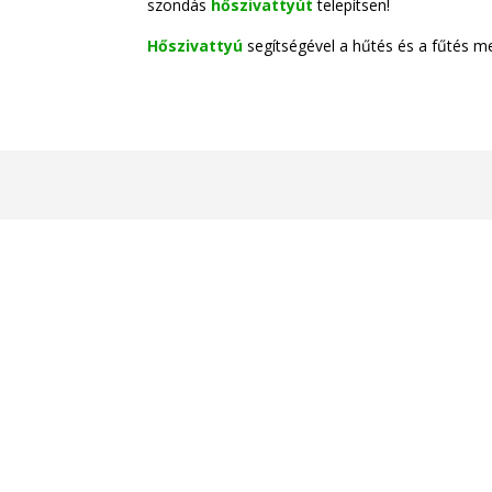
szondás
hőszivattyút
telepítsen!
Hőszivattyú
segítségével a hűtés és a fűtés me