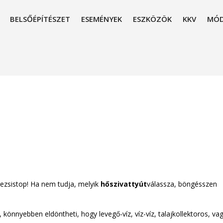
BELSŐÉPÍTÉSZET
ESEMÉNYEK
ESZKÖZÖK
KKV
MÓD
rezsistop! Ha nem tudja, melyik
hőszivattyút
válassza, böngésszen
könnyebben eldöntheti, hogy levegő-víz, víz-víz, talajkollektoros, va