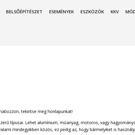
BELSŐÉPÍTÉSZET
ESEMÉNYEK
ESZKÖZÖK
KKV
MÓD
 habozzon, tekintse meg honlapunkat!
épszerű típusai. Lehet alumínium, műanyag, motoros, vagy hagyomány
alami mindegyikben közös, ez pedig az, hogy bármelyiket is használj