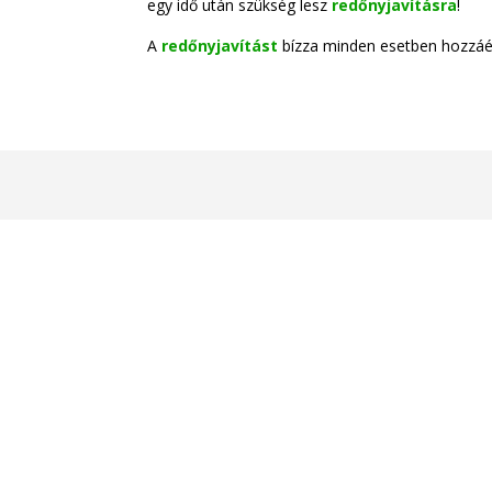
egy idő után szükség lesz
redőnyjavításra
!
A
redőnyjavítást
bízza minden esetben hozzáé