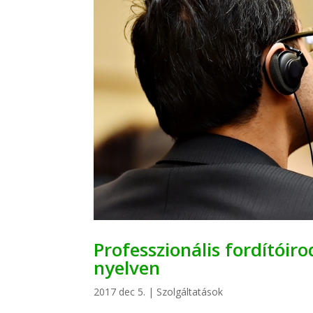
Professzionális fordítóir
nyelven
2017 dec 5.
|
Szolgáltatások