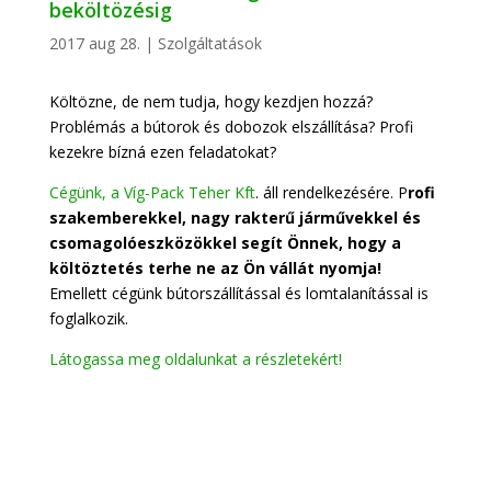
beköltözésig
2017 aug 28.
|
Szolgáltatások
Költözne, de nem tudja, hogy kezdjen hozzá?
Problémás a bútorok és dobozok elszállítása? Profi
kezekre bízná ezen feladatokat?
Cégünk, a Víg-Pack Teher Kft
. áll rendelkezésére. P
rofi
szakemberekkel, nagy rakterű járművekkel és
csomagolóeszközökkel segít Önnek, hogy a
költöztetés terhe ne az Ön vállát nyomja!
Emellett cégünk bútorszállítással és lomtalanítással is
foglalkozik.
Látogassa meg oldalunkat a részletekért!