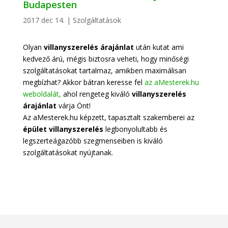
Budapesten
2017 dec 14.
|
Szolgáltatások
Olyan
villanyszerelés árajánlat
után kutat ami
kedvező árú, mégis biztosra veheti, hogy minőségi
szolgáltatásokat tartalmaz, amikben maximálisan
megbízhat? Akkor bátran keresse fel
az aMesterek.hu
weboldalát,
ahol rengeteg kiváló
villanyszerelés
árajánlat
várja Önt!
Az aMesterek.hu képzett, tapasztalt szakemberei az
épület villanyszerelés
legbonyolultabb és
legszerteágazóbb szegmenseiben is kiváló
szolgáltatásokat nyújtanak.