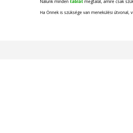
Nálunk minden
táblát
megtalál, amire csak szük
Ha Önnek is szüksége van menekülési útvonal, 