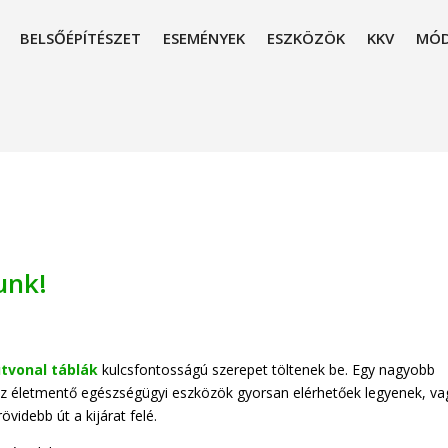
BELSŐÉPÍTÉSZET
ESEMÉNYEK
ESZKÖZÖK
KKV
MÓD
unk!
tvonal táblák
kulcsfontosságú szerepet töltenek be. Egy nagyobb
z életmentő egészségügyi eszközök gyorsan elérhetőek legyenek, va
videbb út a kijárat felé.