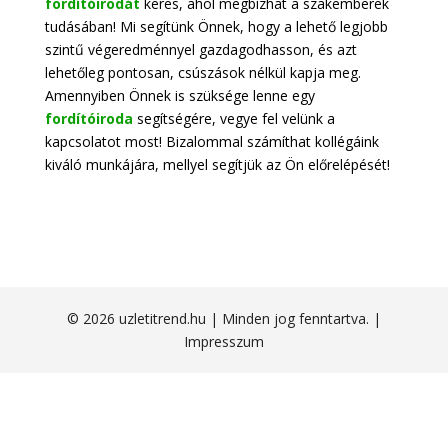
fordítóirodát
keres, ahol megbízhat a szakemberek
tudásában! Mi segítünk Önnek, hogy a lehető legjobb
szintű végeredménnyel gazdagodhasson, és azt
lehetőleg pontosan, csúszások nélkül kapja meg.
Amennyiben Önnek is szüksége lenne egy
fordítóiroda
segítségére, vegye fel velünk a
kapcsolatot most! Bizalommal számíthat kollégáink
kiváló munkájára, mellyel segítjük az Ön előrelépését!
© 2026 uzletitrend.hu | Minden jog fenntartva. |
Impresszum