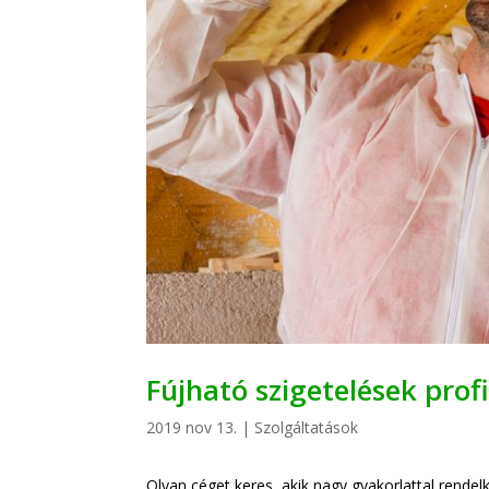
Fújható szigetelések prof
2019 nov 13.
|
Szolgáltatások
Olyan céget keres, akik nagy gyakorlattal rende