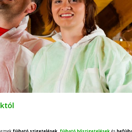
iktól
lkeznek
fújható szigetelések
,
fújható hőszigetelések
és
befújh