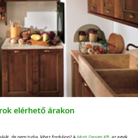
rok elérhető árakon
háját, de nem tudja, kihez forduljon? A
Must Design Kft.
az egyik