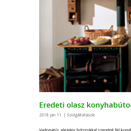
Eredeti olasz konyhabúto
2018 jan 11.
|
Szolgáltatások
Vadonatúj, elegáns bútorokkal szerelné fel kony