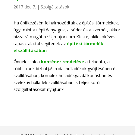
2017 dec 7.
|
Szolgáltatások
Ha építkezésén felhalmozódtak az építési törmelékek,
úgy, mint az építőanyagok, a sóder és a szemét, akkor
bízza rá magát az Újmajor.com Kft.-re, akik sokéves
tapasztalattal segítenek az
építési törmelék
elszállításában
!
Önnek csak a
konténer rendelése
a feladata, a
többit ránk bízhatja! Irodai hulladékok gyűjtésében és
szállításában, komplex hulladékgazdálkodásban és
szelektív hulladék szállításában is teljes körű
szolgáltatásokat nyújtunk!