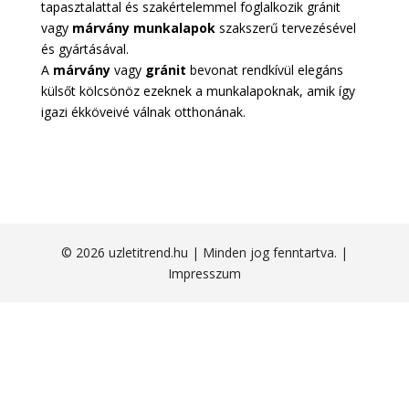
tapasztalattal és szakértelemmel foglalkozik gránit
vagy
márvány munkalapok
szakszerű tervezésével
és gyártásával.
A
márvány
vagy
gránit
bevonat rendkívül elegáns
külsőt kölcsönöz ezeknek a munkalapoknak, amik így
igazi ékköveivé válnak otthonának.
© 2026 uzletitrend.hu | Minden jog fenntartva. |
Impresszum