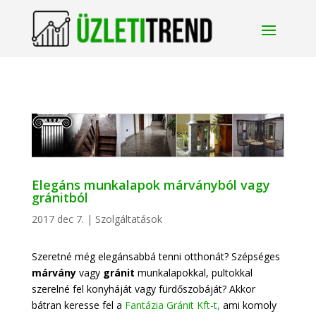
Elegáns munkalapok márványból vagy
gránitból
2017 dec 7.
|
Szolgáltatások
Szeretné még elegánsabbá tenni otthonát? Szépséges
márvány
vagy
gránit
munkalapokkal, pultokkal
szerelné fel konyháját vagy fürdőszobáját? Akkor
bátran keresse fel a
Fantázia Gránit Kft-t,
ami komoly