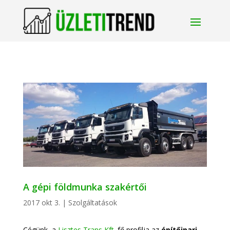
A gépi földmunka szakértői
2017 okt 3.
|
Szolgáltatások
Cégünk, a
Lisztes Trans Kft.
fő profilja az
építőipari