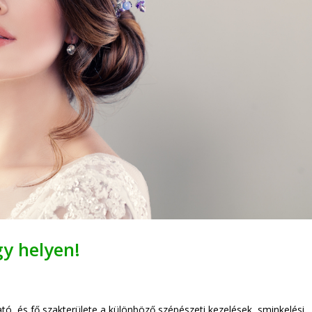
gy helyen!
ó, és fő szakterülete a különböző szépészeti kezelések, sminkelési