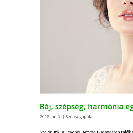
Báj, szépség, harmónia e
2018 jan 5.
|
Szépségápolás
Szalonunk, a LevendulAroma Budapesten találhat