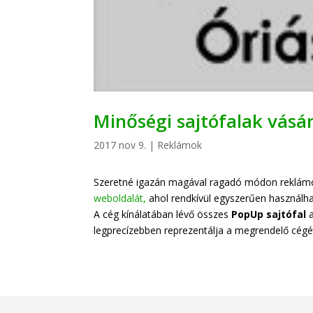
Minőségi sajtófalak vásár
2017 nov 9.
|
Reklámok
Szeretné igazán magával ragadó módon reklámoz
weboldalát,
ahol rendkívül egyszerűen használh
A cég kínálatában lévő összes
PopUp sajtófal
a
legprecízebben reprezentálja a megrendelő cégé