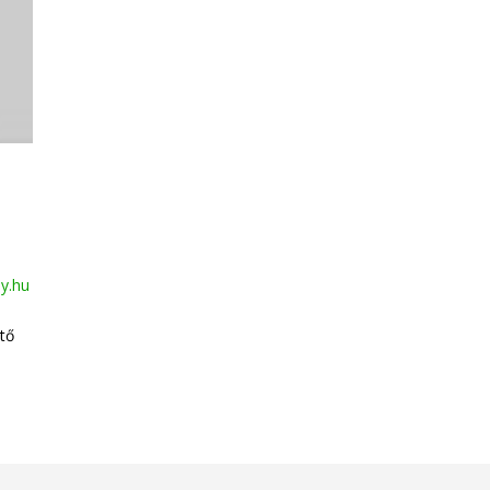
ay.hu
tő