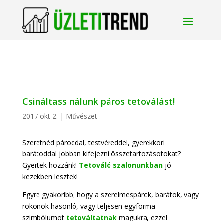
Csináltass nálunk páros tetoválást!
2017 okt 2.
|
Művészet
Szeretnéd pároddal, testvéreddel, gyerekkori
barátoddal jobban kifejezni összetartozásotokat?
Gyertek hozzánk!
Tetováló szalonunkban
jó
kezekben lesztek!
Egyre gyakoribb, hogy a szerelmespárok, barátok, vagy
rokonok hasonló, vagy teljesen egyforma
szimbólumot
tetováltatnak
magukra, ezzel