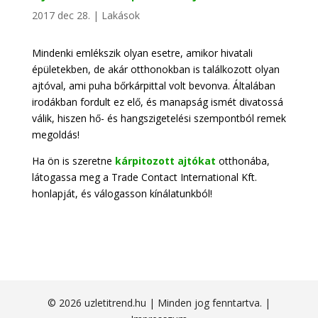
2017 dec 28.
|
Lakások
Mindenki emlékszik olyan esetre, amikor hivatali
épületekben, de akár otthonokban is találkozott olyan
ajtóval, ami puha bőrkárpittal volt bevonva. Általában
irodákban fordult ez elő, és manapság ismét divatossá
válik, hiszen hő- és hangszigetelési szempontból remek
megoldás!
Ha ön is szeretne
kárpitozott ajtókat
otthonába,
látogassa meg a Trade Contact International Kft.
honlapját, és válogasson kínálatunkból!
© 2026 uzletitrend.hu | Minden jog fenntartva. |