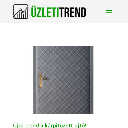
Újra trend a kárpitozott ajtó!