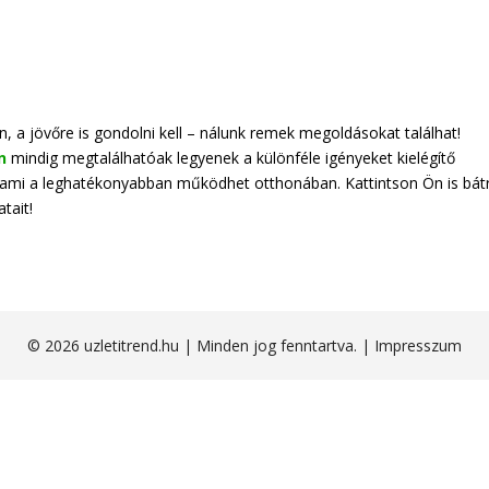
 jövőre is gondolni kell – nálunk remek megoldásokat találhat!
n
mindig megtalálhatóak legyenek a különféle igényeket kielégítő
t, ami a leghatékonyabban működhet otthonában. Kattintson Ön is bát
tait!
© 2026 uzletitrend.hu | Minden jog fenntartva. |
Impresszum