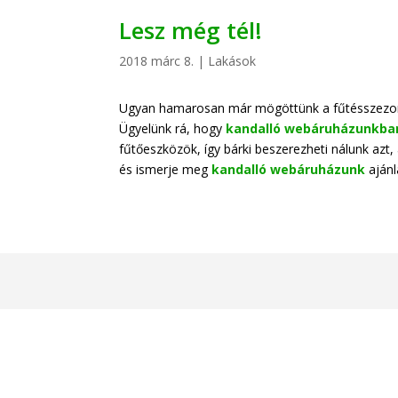
Lesz még tél!
2018 márc 8.
|
Lakások
Ugyan hamarosan már mögöttünk a fűtésszezon, a
Ügyelünk rá, hogy
kandalló webáruházunkba
fűtőeszközök, így bárki beszerezheti nálunk az
és ismerje meg
kandalló webáruházunk
ajánla