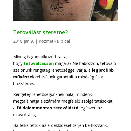
Tetoválást szeretne?
2018 jan 9.
|
Kozmetikai oldal
Mindig is gondolkozott rajta,
hogy
tetováltasson
magára? Ne habozzon, tetováló
szalonunk rengeteg lehetőséggel várja, a
legprofibb
művészek
kel. Nálunk garantált a minőség és a
hozzáértés.
Rengeteg lehetőségünknek hála, mindenki
megtalálhatja a számára megfelelő szolgáltatásokat,
a
fájdalommentes tetoválástól
egészen az
eltávolításig.
Ha felkeltettük az érdeklődését térjen be hozzánk,