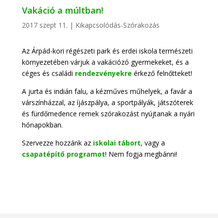
Vakáció a múltban!
2017 szept 11.
|
Kikapcsolódás-Szórakozás
Az Árpád-kori régészeti park és erdei iskola természeti
környezetében várjuk a vakációzó gyermekeket, és a
céges és családi
rendezvényekre
érkező felnőtteket!
A jurta és indián falu, a kézműves műhelyek, a favár a
várszínházzal, az íjászpálya, a sportpályák, játszóterek
és fürdőmedence remek szórakozást nyújtanak a nyári
hónapokban.
Szervezze hozzánk az
iskolai tábort
, vagy a
csapatépítő programot
! Nem fogja megbánni!