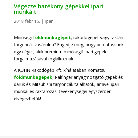
Végezze hatékony gépekkel ipari
munkáit!
2018 febr 15.
|
Ipar
Minőségi
földmunkagépet
, rakodógépet vagy raktári
targoncát vásárolna? Engedje meg, hogy bemutassunk
egy céget, akik prémium minőségű ipari gépek
forgalmazásával foglalkoznak.
A KUHN Rakodógép Kft. kínálatában Komatsu
földmunkagépek
, Palfinger anyagmozgató gépek és
daruk és Mitsubishi targoncák találhatók, amivel ipari
munkái és raktározási tevékenységei egyszerűen
elvégezhetők!