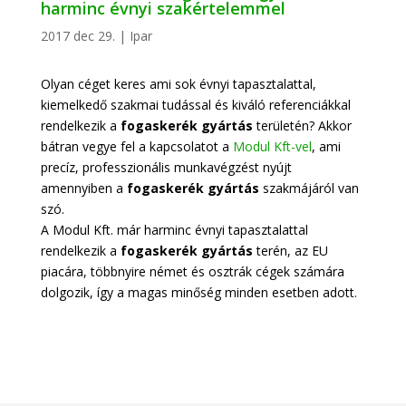
harminc évnyi szakértelemmel
2017 dec 29.
|
Ipar
Olyan céget keres ami sok évnyi tapasztalattal,
kiemelkedő szakmai tudással és kiváló referenciákkal
rendelkezik a
fogaskerék gyártás
területén? Akkor
bátran vegye fel a kapcsolatot a
Modul Kft-vel
, ami
precíz, professzionális munkavégzést nyújt
amennyiben a
fogaskerék gyártás
szakmájáról van
szó.
A Modul Kft. már harminc évnyi tapasztalattal
rendelkezik a
fogaskerék gyártás
terén, az EU
piacára, többnyire német és osztrák cégek számára
dolgozik, így a magas minőség minden esetben adott.