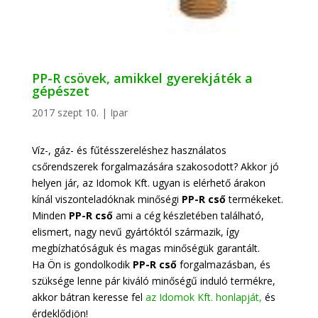
PP-R csövek, amikkel gyerekjáték a
gépészet
2017 szept 10.
|
Ipar
Víz-, gáz- és fűtésszereléshez használatos
csőrendszerek forgalmazására szakosodott? Akkor jó
helyen jár, az Idomok Kft. ugyan is elérhető árakon
kínál viszonteladóknak minőségi
PP-R cső
termékeket.
Minden
PP-R cső
ami a cég készletében található,
elismert, nagy nevű gyártóktól származik, így
megbízhatóságuk és magas minőségük garantált.
Ha Ön is gondolkodik
PP-R cső
forgalmazásban, és
szüksége lenne pár kiváló minőségű induló termékre,
akkor bátran keresse fel
az Idomok Kft. honlapját,
és
érdeklődjön!