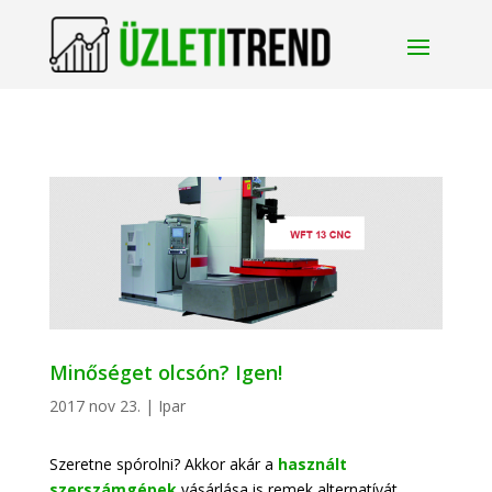
Minőséget olcsón? Igen!
2017 nov 23.
|
Ipar
Szeretne spórolni? Akkor akár a
használt
szerszámgépek
vásárlása is remek alternatívát