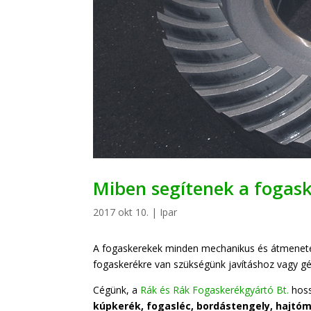
Miben segítenek a fogas
2017 okt 10.
|
Ipar
A fogaskerekek minden mechanikus és átmenetet
fogaskerékre van szükségünk javításhoz vagy gép
Cégünk, a
Rák és Rák Fogaskerékgyártó Bt.
hoss
kúpkerék, fogasléc, bordástengely, hajtó