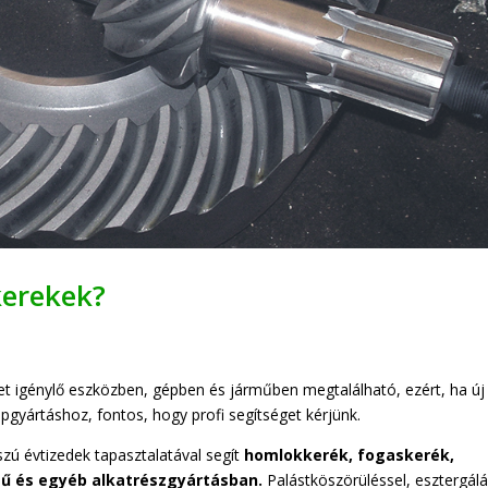
kerekek?
 igénylő eszközben, gépben és járműben megtalálható, ezért, ha új
gyártáshoz, fontos, hogy profi segítséget kérjünk.
zú évtizedek tapasztalatával segít
homlokkerék, fogaskerék,
mű és egyéb alkatrészgyártásban.
Palástköszörüléssel, esztergálá