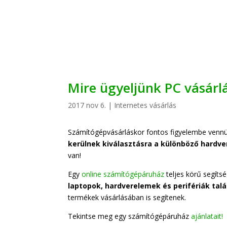
Mire ügyeljünk PC vásárl
2017 nov 6.
|
Internetes vásárlás
Számítógépvásárláskor fontos figyelembe venn
kerülnek kiválasztásra a különböző hardv
van!
Egy
online számítógépáruház
teljes körű segíts
laptopok, hardverelemek és perifériák talá
termékek vásárlásában is segítenek.
Tekintse meg egy számítógépáruház
ajánlatait!