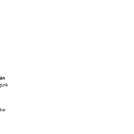
ján
égünk
kai