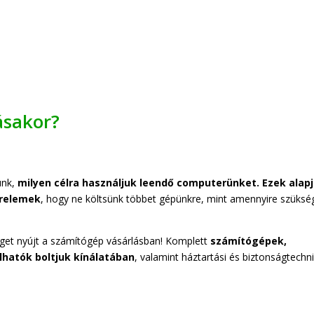
ásakor?
ünk,
milyen célra használjuk leendő computerünket. Ezek alap
erelemek
, hogy ne költsünk többet gépünkre, mint amennyire szüks
éget nyújt a számítógép vásárlásban! Komplett
számítógépek,
lhatók boltjuk kínálatában
, valamint háztartási és biztonságtechni