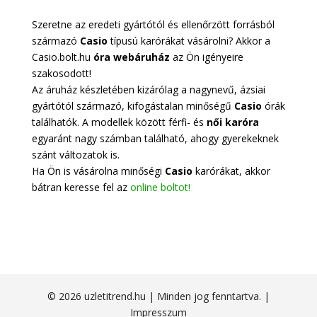
Szeretne az eredeti gyártótól és ellenőrzött forrásból
származó
Casio
típusú karórákat vásárolni? Akkor a
Casio.bolt.hu
óra webáruház
az Ön igényeire
szakosodott!
Az áruház készletében kizárólag a nagynevű, ázsiai
gyártótól származó, kifogástalan minőségű
Casio
órák
találhatók. A modellek között férfi- és
női karóra
egyaránt nagy számban található, ahogy gyerekeknek
szánt változatok is.
Ha Ön is vásárolna minőségi
Casio
karórákat, akkor
bátran keresse fel az
online boltot!
© 2026 uzletitrend.hu | Minden jog fenntartva. |
Impresszum