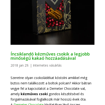
Íncsiklandó kézműves csokik a legjobb
minőségű kakaó hozzáadásával
2018 jan 29.
|
Internetes vásárlás
Szeretne olyan csokoládékat kóstolni amikkel még
biztos nem találkozott a boltok polcain? Akkor bátran
vegye fel a kapcsolatot a Demeter Chocolate-val,
amely
kézműves csoki
gondos készítésével és
forgalmazásával foglalkozik már hosszú évek óta.
A
Demeter Chocolate
kínálatában lévő összes