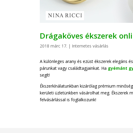
Drágaköves ékszerek onli
2018 márc 17.
|
Internetes vásárlás
A különleges arany és ezüst ékszerek elegáns é
párunkat vagy családtagjainkat. Ha
gyémánt g
segít!
Ékszerkínálatunkban kizárólag prémium minőségű
kerületi üzletünkben vásárolhat meg. Ékszerek m
felvásárlással is foglalkozunk!