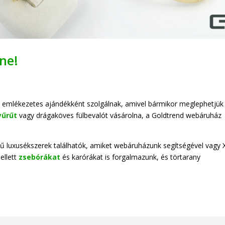
ne!
s emlékezetes ajándékként szolgálnak, amivel bármikor meglephetjük
yűrűt
vagy drágaköves fülbevalót vásárolna, a Goldtrend webáruház
 luxusékszerek találhatók, amiket webáruházunk segítségével vagy X
ellett
zsebórákat
és karórákat is forgalmazunk, és törtarany