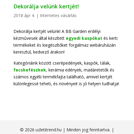
Dekorálja velünk kertjét!
2018 ápr 4.
|
Internetes vásárlás
Dekorálja kertjét velünk! A BB Garden erdélyi
kézművesek által készített
egyedi kaspókat
és kerti
termékeket és kiegészítőket forgalmaz webáruházán
keresztül, kedvező árakon!
Kategóriáink között cserépedények, kaspók, tálak,
fecskefészkek
, kerámia edények, madáretetők és
számos egyéb termékfajta található, amivel kertjét
különlegessé teheti, és növényeit is jó helyen tudhatja!
© 2026 uzletitrend.hu | Minden jog fenntartva. |