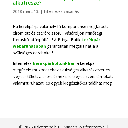
alkatrésze?
2018 márc 13.
|
Internetes vásárlás
Ha kerékpárja valamely fő komponense megfáradt,
elromlott és cserére szorul, vásároljon minőségi
forrásból utánpótlást! A Bringa Butik
kerékpár
webáruházában
garantáltan megtalálhatja a
szükséges darabokat!
Internetes
kerékpárboltunkban
a kerékpár
megfelelő működéséhez szükséges alkatrészeket és
kiegészítőket, a szereléshez szükséges szerszámokat,
valamint ruházati és egyéb kiegészítőket találhat meg.
© 2026 uzletitrend.hu | Minden jog fenntartva. |