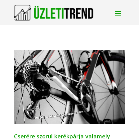
Cserére szorul kerékpárja valamely