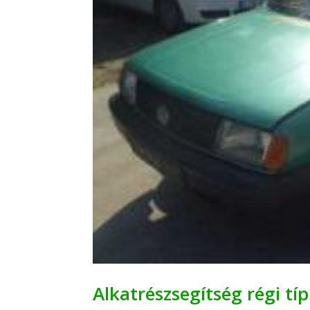
Alkatrészsegítség régi tí