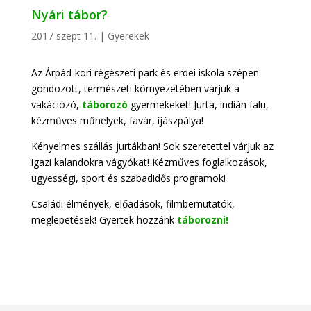
Nyári tábor?
2017 szept 11.
|
Gyerekek
Az Árpád-kori régészeti park és erdei iskola szépen
gondozott, természeti környezetében várjuk a
vakációzó,
táborozó
gyermekeket! Jurta, indián falu,
kézműves műhelyek, favár, íjászpálya!
Kényelmes szállás jurtákban! Sok szeretettel várjuk az
igazi kalandokra vágyókat! Kézműves foglalkozások,
ügyességi, sport és szabadidős programok!
Családi élmények, előadások, filmbemutatók,
meglepetések! Gyertek hozzánk
táborozni!